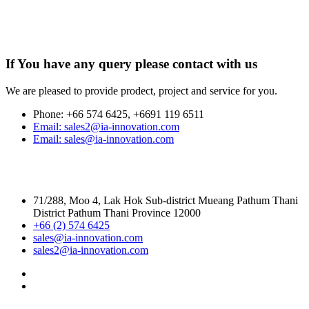
If You have any query
please contact
with us
We are pleased to provide prodect, project and service for you.
Phone:
+66 574 6425, +6691 119 6511
Email:
sales2@ia-innovation.com
Email:
sales@ia-innovation.com
71/288, Moo 4, Lak Hok Sub-district Mueang Pathum Thani
District Pathum Thani Province 12000
+66 (2) 574 6425
sales@ia-innovation.com
sales2@ia-innovation.com